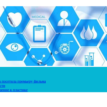
ка посетила премьеру фильма
сти
шение к пластике