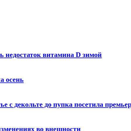
ь недостаток витамина D зимой
а осень
тье с декольте до пупка посетила премье
изменениях во внешности