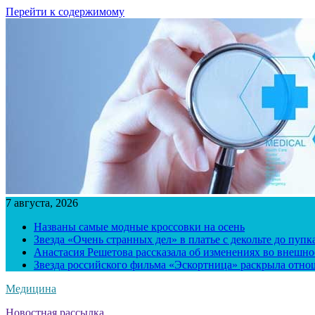
Перейти к содержимому
7 августа, 2026
Названы самые модные кроссовки на осень
Звезда «Очень странных дел» в платье с декольте до пуп
Анастасия Решетова рассказала об изменениях во внешно
Звезда российского фильма «Эскортница» раскрыла отно
Медицина
Новостная рассылка