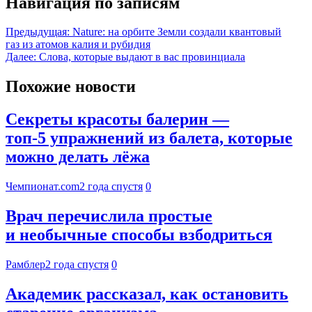
Навигация по записям
Предыдущая:
Nature: на орбите Земли создали квантовый
газ из атомов калия и рубидия
Далее:
Слова, которые выдают в вас провинциала
Похожие новости
Секреты красоты балерин —
топ-5 упражнений из балета, которые
можно делать лёжа
Чемпионат.com
2 года спустя
0
Врач перечислила простые
и необычные способы взбодриться
Рамблер
2 года спустя
0
Академик рассказал, как остановить