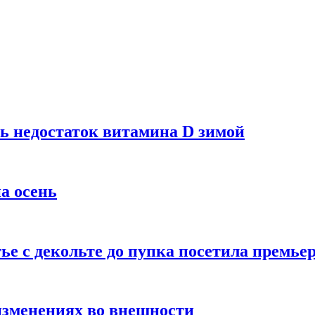
ь недостаток витамина D зимой
а осень
тье с декольте до пупка посетила премье
изменениях во внешности