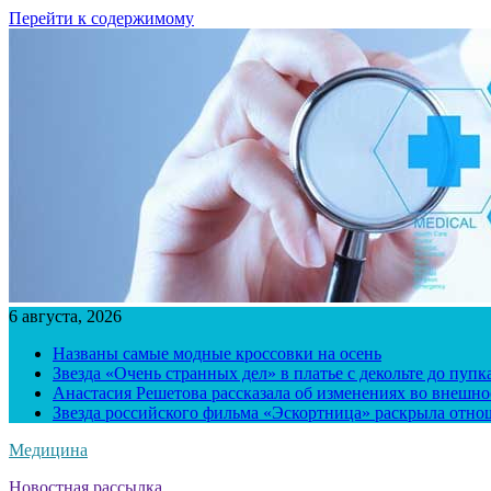
Перейти к содержимому
6 августа, 2026
Названы самые модные кроссовки на осень
Звезда «Очень странных дел» в платье с декольте до пуп
Анастасия Решетова рассказала об изменениях во внешно
Звезда российского фильма «Эскортница» раскрыла отно
Медицина
Новостная рассылка