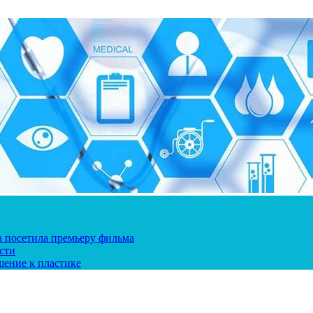
ка посетила премьеру фильма
сти
шение к пластике