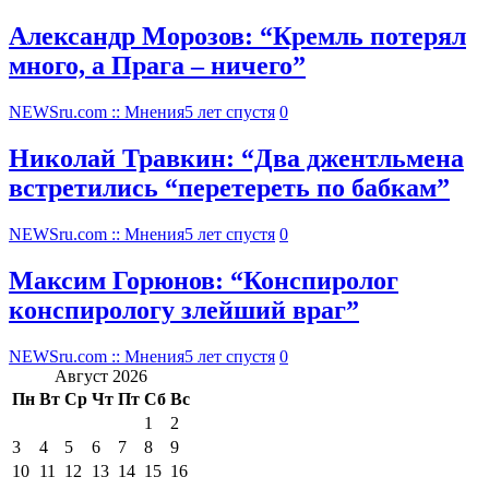
Александр Морозов: “Кремль потерял
много, а Прага – ничего”
NEWSru.com :: Мнения
5 лет спустя
0
Николай Травкин: “Два джентльмена
встретились “перетереть по бабкам”
NEWSru.com :: Мнения
5 лет спустя
0
Максим Горюнов: “Конспиролог
конспирологу злейший враг”
NEWSru.com :: Мнения
5 лет спустя
0
Август 2026
Пн
Вт
Ср
Чт
Пт
Сб
Вс
1
2
3
4
5
6
7
8
9
10
11
12
13
14
15
16