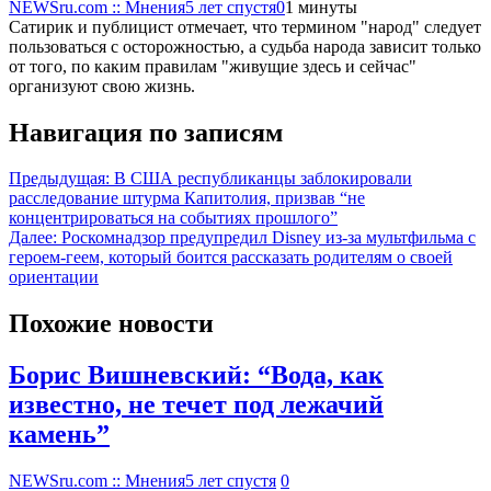
NEWSru.com :: Мнения
5 лет спустя
0
1 минуты
Сатирик и публицист отмечает, что термином "народ" следует
пользоваться с осторожностью, а судьба народа зависит только
от того, по каким правилам "живущие здесь и сейчас"
организуют свою жизнь.
Навигация по записям
Предыдущая:
В США республиканцы заблокировали
расследование штурма Капитолия, призвав “не
концентрироваться на событиях прошлого”
Далее:
Роскомнадзор предупредил Disney из-за мультфильма c
героем-геем, который боится рассказать родителям о своей
ориентации
Похожие новости
Борис Вишневский: “Вода, как
известно, не течет под лежачий
камень”
NEWSru.com :: Мнения
5 лет спустя
0