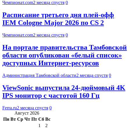
Чемпионат.com
2 месяца спустя
0
Расписание третьего дня плей-офф
IEM Cologne Major 2026 по CS 2
Чемпионат.com
2 месяца спустя
0
На портале правительства Тамбовской
области опубликован «белый список»
доступных Интернет-ресурсов
Администрация Тамбовской области
2 месяца спустя
0
ViewSonic выпустила 24-дюймовый 4K
IPS монитор с частотой 160 Гц
Ferra.ru
2 месяца спустя
0
Август 2026
Пн
Вт
Ср
Чт
Пт
Сб
Вс
1
2