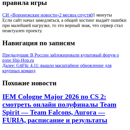
правила игры
СИ «Воронежские новости»
2 месяца спустя
0
1 минуты
Если сайт начал замедляться, а общий хостинг выдаёт ошибки
при малейшей нагрузке, то это верный знак, что сервер стал
неактуален проекту.
Навигация по записям
Предыдущая:
В России заблокировали культовый форум о
рэпе Hip-Hop.ru
Далее:
GitFlic 4.11: вышло масштабное обновление для
крупных команд
Похожие новости
IEM Cologne Major 2026 по CS 2:
смотреть онлайн полуфиналы Team
Spirit — Team Falcons, Aurora —
FURIA, расписание и результаты