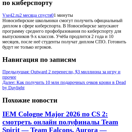
по киберспорту
Vse42.ru
2 месяца спустя
0
1 минуты
Новосибирские школьники смогут получить официальный
диплом в сфере киберспорта. В Новосибирске запускают
программу среднего профобразования по киберспорту для
выпускников 9-х классов. Учёба продлится 2 года и 10
месяцев, после неё студенты получат диплом СПО. Готовить
будут не только игроков.
Навигация по записям
Предыдущая:
Outward 2 перенесли, $3 миллиона за игру и
прочее
Далее:
Как получить 10 млн подарочных очков крови в Dead
by Daylight
Похожие новости
IEM Cologne Major 2026 по CS 2:
смотреть онлайн полуфиналы Team
Spirit — Team Falcons, Aurora —