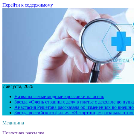
Перейти к содержимому
7 августа, 2026
Названы самые модные кроссовки на осень
Звезда «Очень странных дел» в платье с декольте до пуп
Анастасия Решетова рассказала об изменениях во внешно
Звезда российского фильма «Эскортница» раскрыла отно
Медицина
Новостная рассылка