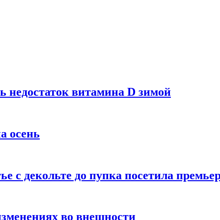
ь недостаток витамина D зимой
а осень
тье с декольте до пупка посетила премье
изменениях во внешности