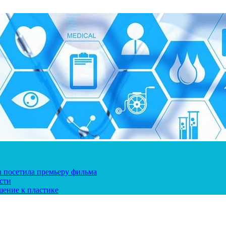
ка посетила премьеру фильма
сти
шение к пластике