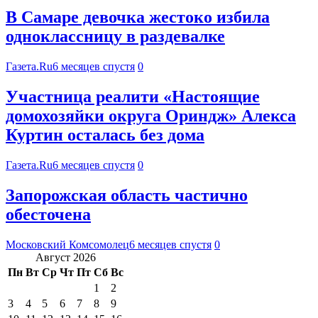
В Самаре девочка жестоко избила
одноклассницу в раздевалке
Газета.Ru
6 месяцев спустя
0
Участница реалити «Настоящие
домохозяйки округа Ориндж» Алекса
Куртин осталась без дома
Газета.Ru
6 месяцев спустя
0
Запорожская область частично
обесточена
Московский Комсомолец
6 месяцев спустя
0
Август 2026
Пн
Вт
Ср
Чт
Пт
Сб
Вс
1
2
3
4
5
6
7
8
9