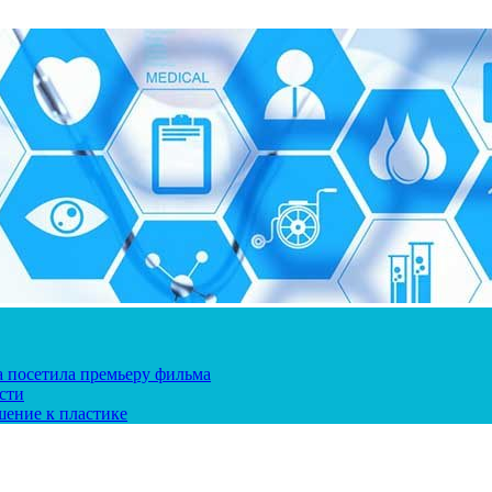
ка посетила премьеру фильма
сти
шение к пластике