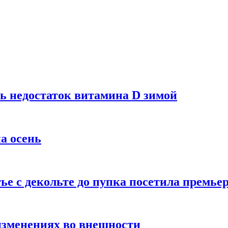
ь недостаток витамина D зимой
а осень
тье с декольте до пупка посетила премье
изменениях во внешности