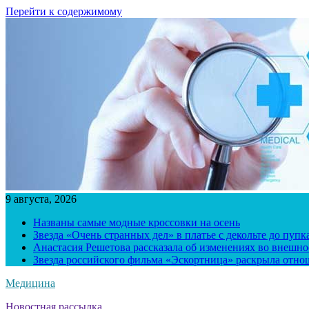
Перейти к содержимому
9 августа, 2026
Названы самые модные кроссовки на осень
Звезда «Очень странных дел» в платье с декольте до пуп
Анастасия Решетова рассказала об изменениях во внешно
Звезда российского фильма «Эскортница» раскрыла отно
Медицина
Новостная рассылка