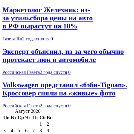
Маркетолог Железняк: из-
за утильсбора цены на авто
в РФ вырастут на 10%
Газета.Ru
2 года спустя
0
Эксперт объяснил, из-за чего обычно
протекает люк в автомобиле
Российская Газета
2 года спустя
0
Volkswagen представил «бэби-Tiguan».
Кроссовер сняли на «живые» фото
Российская Газета
2 года спустя
0
Август 2026
Пн
Вт
Ср
Чт
Пт
Сб
Вс
1
2
3
4
5
6
7
8
9