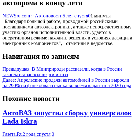
автопрома к концу лета
NEWSru.com :: Автоновости
5 лет спустя
0
1 минуты
"Благодаря большой работе, проводимой российскими
поставщиками автоэлектроники, а также непосредственному
участию органов исполнительной власти, удается в
оперативном режиме находить решения в условиях дефицита
электронных компонентов", - отметили в ведомстве.
Навигация по записям
Предыдущая:
В Минприроды рассказали, когда в России
закончатся запасы нефти и газа
Далее:
Апрельские продажи автомобилей в России выросли
на 290% на фоне обвала рынка во время карантина 2020 года
Похожие новости
АвтоВАЗ запустил сборку универсалов
Lada Iskra
Газета.Ru
2 года спустя
0