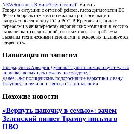
NEWSru.com :: В мире
5 лет спустя
0
1 минуты
Говоря о ситуации с отменой рейсов, глава дипломатии ЕС
Жозеп Боррель отметил возможный риск эскалации
напряженности между ЕС и РФ". В Кремле ситуацию с
перебоями в авиаперелетах европейских компаний в Россию
назвали экстраординарной, но отметили, что проблемы
вызваны техническими причинами, и вскоре их планируется
разрешить.
Навигация по записям
Предыдущая:
Аркадий Дубнов: “Тушить пожар зовут тех, кто
не мешал вспыхнуть пожару по соседству”
Далее:
Экс-полицейские, подбросившие наркотики Ивану
Голунову, получили от пяти до 12 лет колонии
Похожие новости
«Вернуть папочку в семью»: зачем
Зеленский пишет Трампу письма о
ПВО