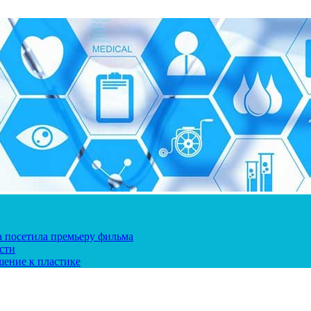
ка посетила премьеру фильма
сти
шение к пластике