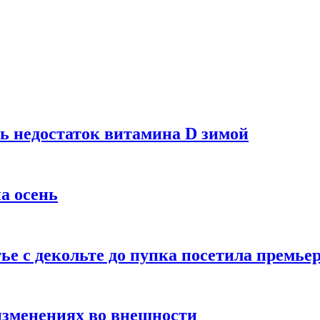
ь недостаток витамина D зимой
а осень
тье с декольте до пупка посетила премье
изменениях во внешности