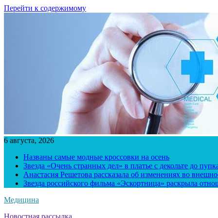
Перейти к содержимому
6 августа, 2026
Названы самые модные кроссовки на осень
Звезда «Очень странных дел» в платье с декольте до пуп
Анастасия Решетова рассказала об изменениях во внешно
Звезда российского фильма «Эскортница» раскрыла отно
Медицина
Новостная рассылка