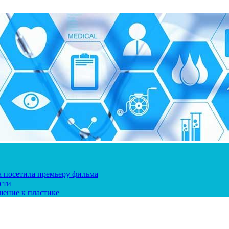
ка посетила премьеру фильма
сти
шение к пластике