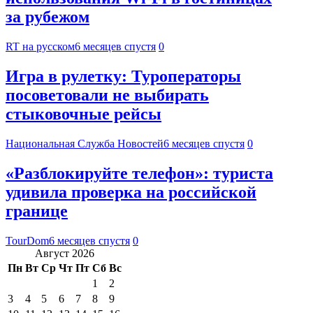
за рубежом
RT на русском
6 месяцев спустя
0
Игра в рулетку: Туроператоры
посоветовали не выбирать
стыковочные рейсы
Национальная Служба Новостей
6 месяцев спустя
0
«Разблокируйте телефон»: туриста
удивила проверка на российской
границе
TourDom
6 месяцев спустя
0
Август 2026
Пн
Вт
Ср
Чт
Пт
Сб
Вс
1
2
3
4
5
6
7
8
9