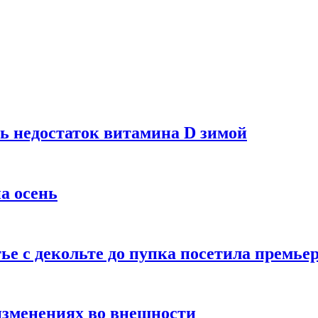
ь недостаток витамина D зимой
а осень
тье с декольте до пупка посетила премье
изменениях во внешности