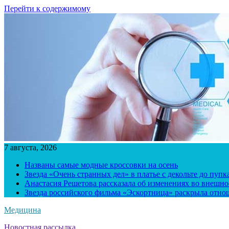
Перейти к содержимому
7 августа, 2026
Названы самые модные кроссовки на осень
Звезда «Очень странных дел» в платье с декольте до пуп
Анастасия Решетова рассказала об изменениях во внешно
Звезда российского фильма «Эскортница» раскрыла отно
Медицина
Новостная рассылка