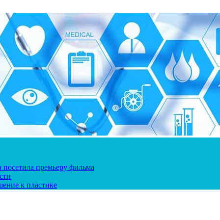
ка посетила премьеру фильма
сти
шение к пластике