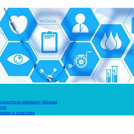
ка посетила премьеру фильма
сти
шение к пластике