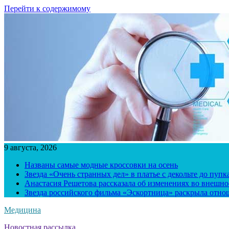
Перейти к содержимому
9 августа, 2026
Названы самые модные кроссовки на осень
Звезда «Очень странных дел» в платье с декольте до пуп
Анастасия Решетова рассказала об изменениях во внешно
Звезда российского фильма «Эскортница» раскрыла отно
Медицина
Новостная рассылка