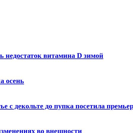
ь недостаток витамина D зимой
а осень
тье с декольте до пупка посетила премье
изменениях во внешности