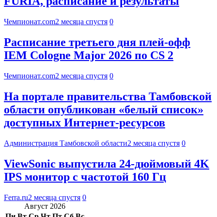
FURIA, расписание и результаты
Чемпионат.com
2 месяца спустя
0
Расписание третьего дня плей-офф
IEM Cologne Major 2026 по CS 2
Чемпионат.com
2 месяца спустя
0
На портале правительства Тамбовской
области опубликован «белый список»
доступных Интернет-ресурсов
Администрация Тамбовской области
2 месяца спустя
0
ViewSonic выпустила 24-дюймовый 4K
IPS монитор с частотой 160 Гц
Ferra.ru
2 месяца спустя
0
Август 2026
Пн
Вт
Ср
Чт
Пт
Сб
Вс