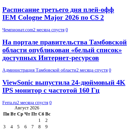
Расписание третьего дня плей-офф
IEM Cologne Major 2026 по CS 2
Чемпионат.com
2 месяца спустя
0
На портале правительства Тамбовской
области опубликован «белый список»
доступных Интернет-ресурсов
Администрация Тамбовской области
2 месяца спустя
0
ViewSonic выпустила 24-дюймовый 4K
IPS монитор с частотой 160 Гц
Ferra.ru
2 месяца спустя
0
Август 2026
Пн
Вт
Ср
Чт
Пт
Сб
Вс
1
2
3
4
5
6
7
8
9