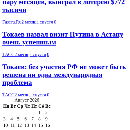
пару месяцев, выиграл в лотерею $772
тысячи
Газета.Ru
2 месяца спустя
0
Токаев назвал визит Путина в Астану
очень успешным
ТАСС
2 месяца спустя
0
Токаев: без участия РФ не может быть
решена ни одна международная
проблема
ТАСС
2 месяца спустя
0
Август 2026
Пн
Вт
Ср
Чт
Пт
Сб
Вс
1
2
3
4
5
6
7
8
9
10
11
12
13
14
15
16