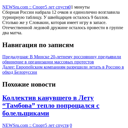
NEWSru.com :: Спорт
5 лет спустя
0
1 минуты
Сборная России набрала 12 очков и единолично возглавила
турнирную таблицу. У швейцарцев осталось 9 баллов.
Столько же у Словакии, которая имеет игру в запасе.
Отечественной ледовой дружине осталось провести в группе
два матча.
Навигация по записям
Предыдущая:
В Минске 20-летнему россиянину предъявили
обвинение в организации массовых протестов
Далее:
Европейским компаниям разрешили летать в Россию в
обход Белоруссии
Похожие новости
Коллектив канувшего в Лету
“Тамбова” тепло попрощался с
болельщиками
NEWSru.com :: Спорт
5 лет спустя
0