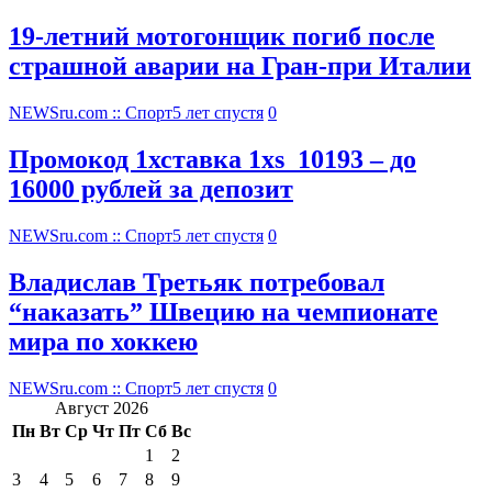
19-летний мотогонщик погиб после
страшной аварии на Гран-при Италии
NEWSru.com :: Спорт
5 лет спустя
0
Промокод 1хставка 1xs_10193 – до
16000 рублей за депозит
NEWSru.com :: Спорт
5 лет спустя
0
Владислав Третьяк потребовал
“наказать” Швецию на чемпионате
мира по хоккею
NEWSru.com :: Спорт
5 лет спустя
0
Август 2026
Пн
Вт
Ср
Чт
Пт
Сб
Вс
1
2
3
4
5
6
7
8
9