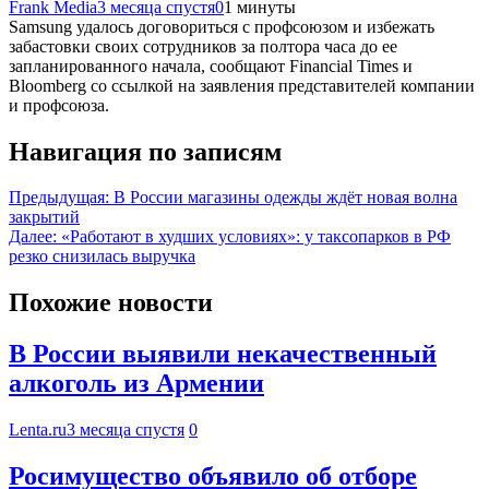
Frank Media
3 месяца спустя
0
1 минуты
Samsung удалось договориться с профсоюзом и избежать
забастовки своих сотрудников за полтора часа до ее
запланированного начала, сообщают Financial Times и
Bloomberg со ссылкой на заявления представителей компании
и профсоюза.
Навигация по записям
Предыдущая:
В России магазины одежды ждёт новая волна
закрытий
Далее:
«Работают в худших условиях»: у таксопарков в РФ
резко снизилась выручка
Похожие новости
В России выявили некачественный
алкоголь из Армении
Lenta.ru
3 месяца спустя
0
Росимущество объявило об отборе