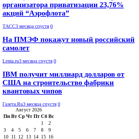
организатора приватизации 23,76%
акций “Аэрофлота”
ТАСС
3 месяца спустя
0
На ПМЭФ покажут новый российский
самолет
Lenta.ru
3 месяца спустя
0
IBM получит миллиард долларов от
США на строительство фабрики
квантовых чипов
Газета.Ru
3 месяца спустя
0
Август 2026
Пн
Вт
Ср
Чт
Пт
Сб
Вс
1
2
3
4
5
6
7
8
9
10
11
12
13
14
15
16