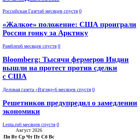
Российская Газета
6 месяцев спустя
0
«Жалкое» положение: США проиграли
России гонку за Арктику
Рамблер
6 месяцев спустя
0
Bloomberg: Тысячи фермеров Индии
вышли на протест против сделки
с США
Деловая газета «Взгляд»
6 месяцев спустя
0
Решетников предупредил о замедлении
экономики
Lenta.ru
6 месяцев спустя
0
Август 2026
Пн
Вт
Ср
Чт
Пт
Сб
Вс