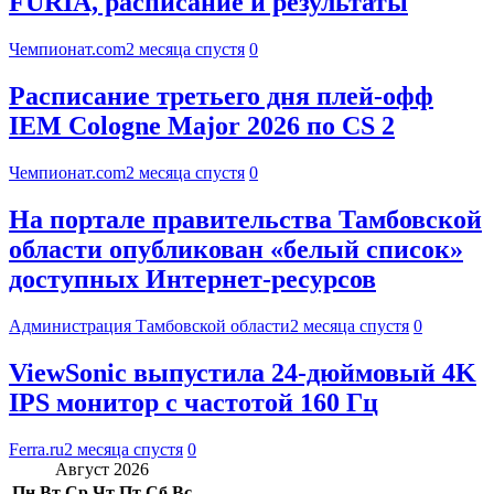
FURIA, расписание и результаты
Чемпионат.com
2 месяца спустя
0
Расписание третьего дня плей-офф
IEM Cologne Major 2026 по CS 2
Чемпионат.com
2 месяца спустя
0
На портале правительства Тамбовской
области опубликован «белый список»
доступных Интернет-ресурсов
Администрация Тамбовской области
2 месяца спустя
0
ViewSonic выпустила 24-дюймовый 4K
IPS монитор с частотой 160 Гц
Ferra.ru
2 месяца спустя
0
Август 2026
Пн
Вт
Ср
Чт
Пт
Сб
Вс