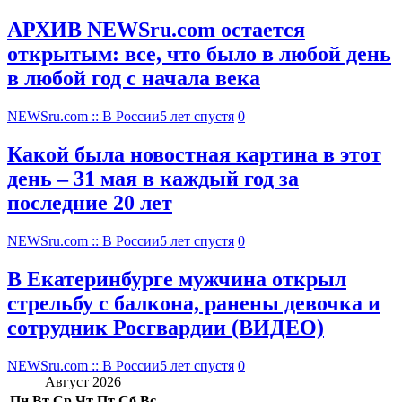
АРХИВ NEWSru.com остается
открытым: все, что было в любой день
в любой год с начала века
NEWSru.com :: В России
5 лет спустя
0
Какой была новостная картина в этот
день – 31 мая в каждый год за
последние 20 лет
NEWSru.com :: В России
5 лет спустя
0
В Екатеринбурге мужчина открыл
стрельбу с балкона, ранены девочка и
сотрудник Росгвардии (ВИДЕО)
NEWSru.com :: В России
5 лет спустя
0
Август 2026
Пн
Вт
Ср
Чт
Пт
Сб
Вс