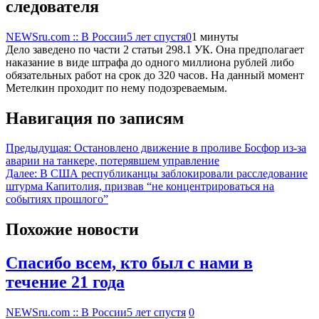
следователя
NEWSru.com :: В России
5 лет спустя
0
1 минуты
Дело заведено по части 2 статьи 298.1 УК. Она предполагает
наказание в виде штрафа до одного миллиона рублей либо
обязательных работ на срок до 320 часов. На данный момент
Метелкин проходит по нему подозреваемым.
Навигация по записям
Предыдущая:
Остановлено движение в проливе Босфор из-за
аварии на танкере, потерявшем управление
Далее:
В США республиканцы заблокировали расследование
штурма Капитолия, призвав “не концентрироваться на
событиях прошлого”
Похожие новости
Спасибо всем, кто был с нами в
течение 21 года
NEWSru.com :: В России
5 лет спустя
0