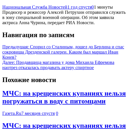
Национальная Служба Новостей
1 год спустя
0
1 минуты
Продюсер и режиссер Алексей Петрухин отправился служить
в зону специальной военной операции. Об этом заявила
актриса Анна Чурина, передает РИА Новости.
Навигация по записям
Предыдущая:
Спорил со Сталиным, дошел до Берлина и спас
сокровища Дрезденской галереи. Каким был маршал Иван
Конев?
Далее:
Продавщица магазина у дома Михаила Ефремова
наотрез отказалась продавать актеру спиртное
Похожие новости
МЧС: на крещенских купаниях нельзя
погружаться в воду с питомцами
Газета.Ru
7 месяцев спустя
0
МЧС: на крещенских купаниях нельзя