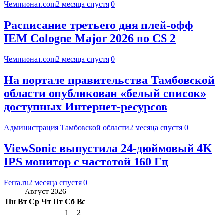
Чемпионат.com
2 месяца спустя
0
Расписание третьего дня плей-офф
IEM Cologne Major 2026 по CS 2
Чемпионат.com
2 месяца спустя
0
На портале правительства Тамбовской
области опубликован «белый список»
доступных Интернет-ресурсов
Администрация Тамбовской области
2 месяца спустя
0
ViewSonic выпустила 24-дюймовый 4K
IPS монитор с частотой 160 Гц
Ferra.ru
2 месяца спустя
0
Август 2026
Пн
Вт
Ср
Чт
Пт
Сб
Вс
1
2