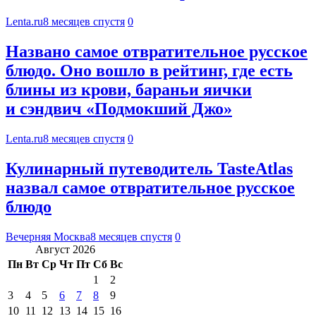
Lenta.ru
8 месяцев спустя
0
Названо самое отвратительное русское
блюдо. Оно вошло в рейтинг, где есть
блины из крови, бараньи яички
и сэндвич «Подмокший Джо»
Lenta.ru
8 месяцев спустя
0
Кулинарный путеводитель TasteAtlas
назвал самое отвратительное русское
блюдо
Вечерняя Москва
8 месяцев спустя
0
Август 2026
Пн
Вт
Ср
Чт
Пт
Сб
Вс
1
2
3
4
5
6
7
8
9
10
11
12
13
14
15
16