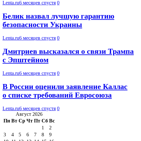
Lenta.ru
6 месяцев спустя
0
Белик назвал лучшую гарантию
безопасности Украины
Lenta.ru
6 месяцев спустя
0
Дмитриев высказался о связи Трампа
с Эпштейном
Lenta.ru
6 месяцев спустя
0
В России оценили заявление Каллас
о списке требований Евросоюза
Lenta.ru
6 месяцев спустя
0
Август 2026
Пн
Вт
Ср
Чт
Пт
Сб
Вс
1
2
3
4
5
6
7
8
9