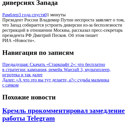
диверсиях Запада
Рамблер
3 года спустя
0
1 минуты
Президент России Владимир Путин неспроста заявляет о том,
что Запад собирается устроить диверсии из-за бесполезности
рестрикций в отношении Москвы, рассказал пресс-секретарь
президента РФ Дмитрий Песков. Об этом пишет
РИА «Новости».
Навигация по записям
Предыдущая:
Скачать «Старкрафт 2»: что бесплатно
в стратегии: кампания, ремейк Warcraft 3, мультиплеер,
игротека и так далее
Далее:
«А что это вы тут делаете, а?»: судьба мальчика
с сачком
Похожие новости
Кремль прокомментировал замедление
работы Telegram