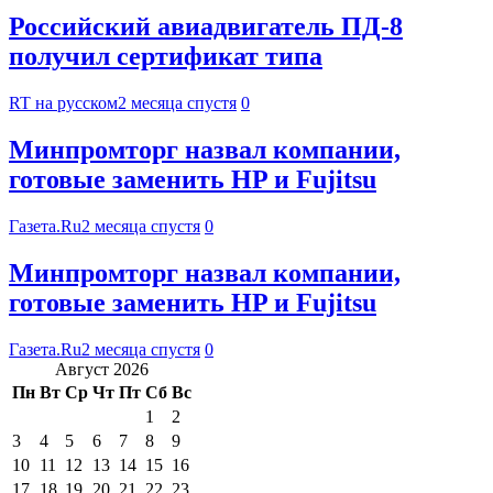
Российский авиадвигатель ПД-8
получил сертификат типа
RT на русском
2 месяца спустя
0
Минпромторг назвал компании,
готовые заменить HP и Fujitsu
Газета.Ru
2 месяца спустя
0
Минпромторг назвал компании,
готовые заменить HP и Fujitsu
Газета.Ru
2 месяца спустя
0
Август 2026
Пн
Вт
Ср
Чт
Пт
Сб
Вс
1
2
3
4
5
6
7
8
9
10
11
12
13
14
15
16
17
18
19
20
21
22
23