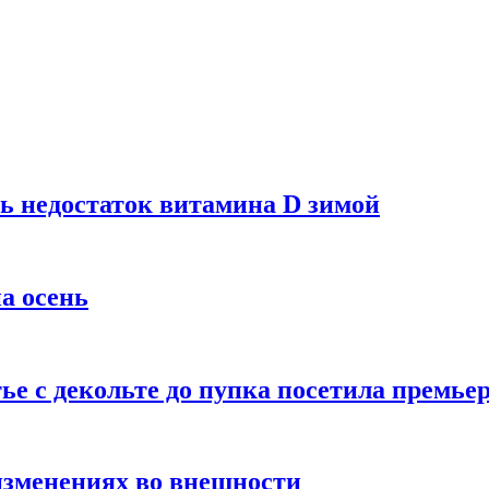
ь недостаток витамина D зимой
а осень
тье с декольте до пупка посетила премье
изменениях во внешности