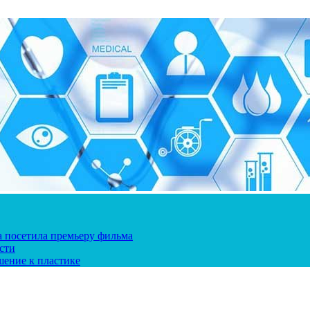
ка посетила премьеру фильма
сти
шение к пластике