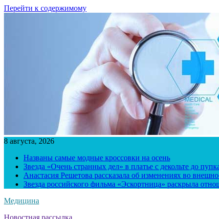
Перейти к содержимому
8 августа, 2026
Названы самые модные кроссовки на осень
Звезда «Очень странных дел» в платье с декольте до пуп
Анастасия Решетова рассказала об изменениях во внешно
Звезда российского фильма «Эскортница» раскрыла отно
Медицина
Новостная рассылка