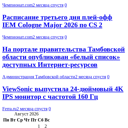
Чемпионат.com
2 месяца спустя
0
Расписание третьего дня плей-офф
IEM Cologne Major 2026 по CS 2
Чемпионат.com
2 месяца спустя
0
На портале правительства Тамбовской
области опубликован «белый список»
доступных Интернет-ресурсов
Администрация Тамбовской области
2 месяца спустя
0
ViewSonic выпустила 24-дюймовый 4K
IPS монитор с частотой 160 Гц
Ferra.ru
2 месяца спустя
0
Август 2026
Пн
Вт
Ср
Чт
Пт
Сб
Вс
1
2