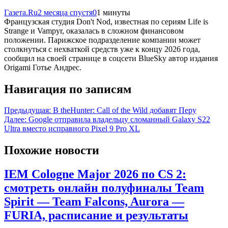
Газета.Ru
2 месяца спустя
0
1 минуты
Французская студия Don't Nod, известная по сериям Life is
Strange и Vampyr, оказалась в сложном финансовом
положении. Парижское подразделение компании может
столкнуться с нехваткой средств уже к концу 2026 года,
сообщил на своей странице в соцсети BlueSky автор издания
Origami Готье Андрес.
Навигация по записям
Предыдущая:
В theHunter: Call of the Wild добавят Перу
Далее:
Google отправила владельцу сломанный Galaxy S22
Ultra вместо исправного Pixel 9 Pro XL
Похожие новости
IEM Cologne Major 2026 по CS 2:
смотреть онлайн полуфиналы Team
Spirit — Team Falcons, Aurora —
FURIA, расписание и результаты