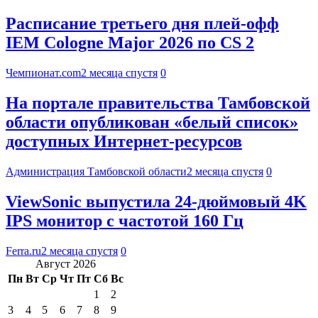
Расписание третьего дня плей-офф
IEM Cologne Major 2026 по CS 2
Чемпионат.com
2 месяца спустя
0
На портале правительства Тамбовской
области опубликован «белый список»
доступных Интернет-ресурсов
Администрация Тамбовской области
2 месяца спустя
0
ViewSonic выпустила 24-дюймовый 4K
IPS монитор с частотой 160 Гц
Ferra.ru
2 месяца спустя
0
Август 2026
Пн
Вт
Ср
Чт
Пт
Сб
Вс
1
2
3
4
5
6
7
8
9