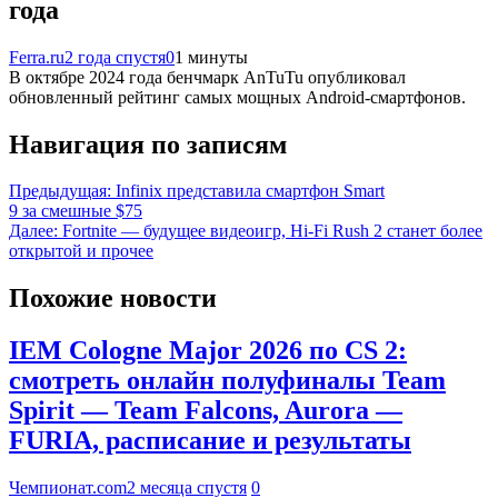
года
Ferra.ru
2 года спустя
0
1 минуты
В октябре 2024 года бенчмарк AnTuTu опубликовал
обновленный рейтинг самых мощных Android-смартфонов.
Навигация по записям
Предыдущая:
Infinix представила смартфон Smart
9 за смешные $75
Далее:
Fortnite — будущее видеоигр, Hi-Fi Rush 2 станет более
открытой и прочее
Похожие новости
IEM Cologne Major 2026 по CS 2:
смотреть онлайн полуфиналы Team
Spirit — Team Falcons, Aurora —
FURIA, расписание и результаты
Чемпионат.com
2 месяца спустя
0