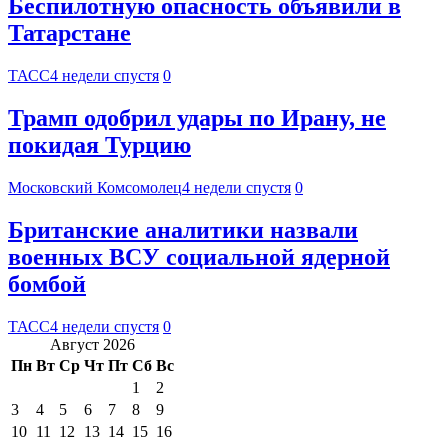
Беспилотную опасность объявили в
Татарстане
ТАСС
4 недели спустя
0
Трамп одобрил удары по Ирану, не
покидая Турцию
Московский Комсомолец
4 недели спустя
0
Британские аналитики назвали
военных ВСУ социальной ядерной
бомбой
ТАСС
4 недели спустя
0
Август 2026
Пн
Вт
Ср
Чт
Пт
Сб
Вс
1
2
3
4
5
6
7
8
9
10
11
12
13
14
15
16