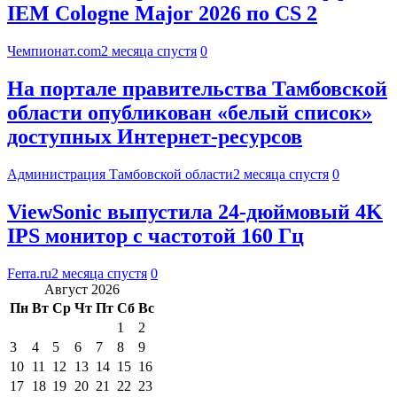
IEM Cologne Major 2026 по CS 2
Чемпионат.com
2 месяца спустя
0
На портале правительства Тамбовской
области опубликован «белый список»
доступных Интернет-ресурсов
Администрация Тамбовской области
2 месяца спустя
0
ViewSonic выпустила 24-дюймовый 4K
IPS монитор с частотой 160 Гц
Ferra.ru
2 месяца спустя
0
Август 2026
Пн
Вт
Ср
Чт
Пт
Сб
Вс
1
2
3
4
5
6
7
8
9
10
11
12
13
14
15
16
17
18
19
20
21
22
23