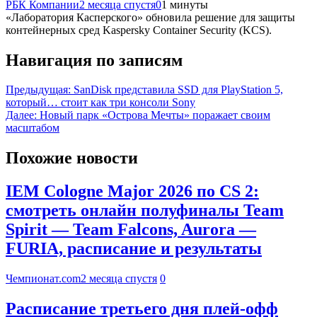
РБК Компании
2 месяца спустя
0
1 минуты
«Лаборатория Касперского» обновила решение для защиты
контейнерных сред Kaspersky Container Security (KCS).
Навигация по записям
Предыдущая:
SanDisk представила SSD для PlayStation 5,
который… стоит как три консоли Sony
Далее:
Новый парк «Острова Мечты» поражает своим
масштабом
Похожие новости
IEM Cologne Major 2026 по CS 2:
смотреть онлайн полуфиналы Team
Spirit — Team Falcons, Aurora —
FURIA, расписание и результаты
Чемпионат.com
2 месяца спустя
0
Расписание третьего дня плей-офф