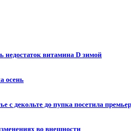
ь недостаток витамина D зимой
а осень
тье с декольте до пупка посетила премье
изменениях во внешности