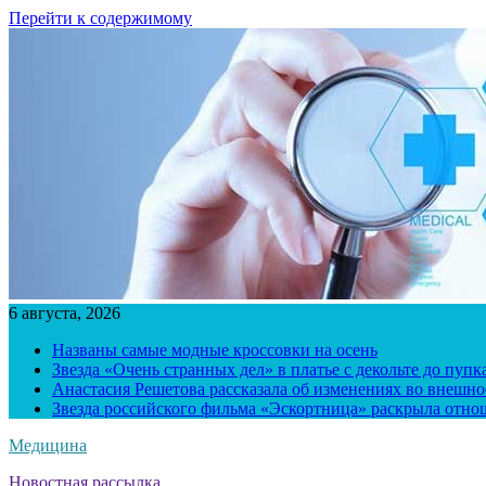
Перейти к содержимому
6 августа, 2026
Названы самые модные кроссовки на осень
Звезда «Очень странных дел» в платье с декольте до пуп
Анастасия Решетова рассказала об изменениях во внешно
Звезда российского фильма «Эскортница» раскрыла отно
Медицина
Новостная рассылка