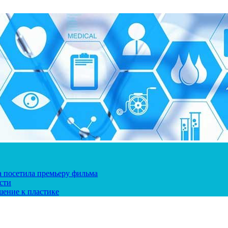
ка посетила премьеру фильма
сти
шение к пластике