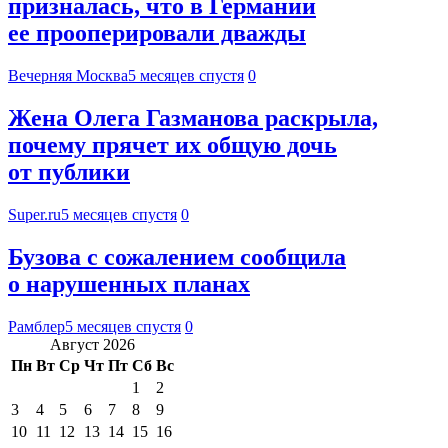
призналась, что в Германии
ее прооперировали дважды
Вечерняя Москва
5 месяцев спустя
0
Жена Олега Газманова раскрыла,
почему прячет их общую дочь
от публики
Super.ru
5 месяцев спустя
0
Бузова с сожалением сообщила
о нарушенных планах
Рамблер
5 месяцев спустя
0
Август 2026
Пн
Вт
Ср
Чт
Пт
Сб
Вс
1
2
3
4
5
6
7
8
9
10
11
12
13
14
15
16