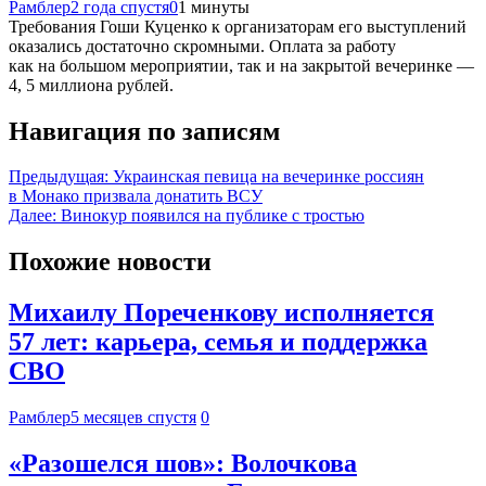
Рамблер
2 года спустя
0
1 минуты
Требования Гоши Куценко к организаторам его выступлений
оказались достаточно скромными. Оплата за работу
как на большом мероприятии, так и на закрытой вечеринке —
4, 5 миллиона рублей.
Навигация по записям
Предыдущая:
Украинская певица на вечеринке россиян
в Монако призвала донатить ВСУ
Далее:
Винокур появился на публике с тростью
Похожие новости
Михаилу Пореченкову исполняется
57 лет: карьера, семья и поддержка
СВО
Рамблер
5 месяцев спустя
0
«Разошелся шов»: Волочкова