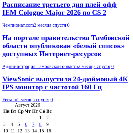
Расписание третьего дня плей-офф
IEM Cologne Major 2026 по CS 2
Чемпионат.com
2 месяца спустя
0
На портале правительства Тамбовской
области опубликован «белый список»
доступных Интернет-ресурсов
Администрация Тамбовской области
2 месяца спустя
0
ViewSonic выпустила 24-дюймовый 4K
IPS монитор с частотой 160 Гц
Ferra.ru
2 месяца спустя
0
Август 2026
Пн
Вт
Ср
Чт
Пт
Сб
Вс
1
2
3
4
5
6
7
8
9
10
11
12
13
14
15
16