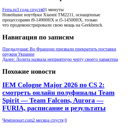
Ferra.ru
3 года спустя
0
1 минуты
Новейшие ноутбуки Xiaomi TM2211, оснащенные
процессорами i9-14900HX и i5-14500HX, только
что продемонстрировали свою мощь на Geekbench.
Навигация по записям
Предыдущая:
Во Франции призвали прекратить поставки
оружия Украине
Далее:
Лолита назвала неприятную черту своего характера
Похожие новости
IEM Cologne Major 2026 по CS 2:
смотреть онлайн полуфиналы Team
Spirit — Team Falcons, Aurora —
FURIA, расписание и результаты
Чемпионат.com
2 месяца спустя
0