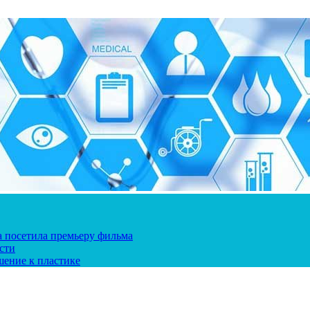
ка посетила премьеру фильма
сти
шение к пластике