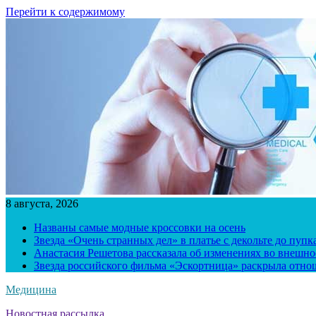
Перейти к содержимому
8 августа, 2026
Названы самые модные кроссовки на осень
Звезда «Очень странных дел» в платье с декольте до пуп
Анастасия Решетова рассказала об изменениях во внешно
Звезда российского фильма «Эскортница» раскрыла отно
Медицина
Новостная рассылка