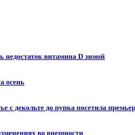
ь недостаток витамина D зимой
а осень
тье с декольте до пупка посетила премье
изменениях во внешности