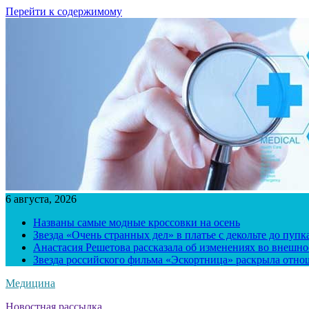
Перейти к содержимому
6 августа, 2026
Названы самые модные кроссовки на осень
Звезда «Очень странных дел» в платье с декольте до пуп
Анастасия Решетова рассказала об изменениях во внешно
Звезда российского фильма «Эскортница» раскрыла отно
Медицина
Новостная рассылка