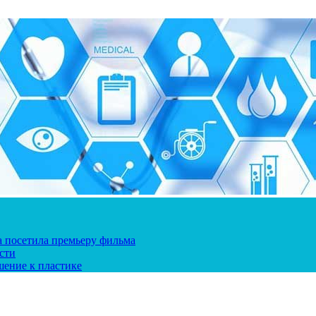
ка посетила премьеру фильма
сти
шение к пластике