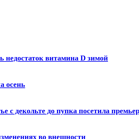
ь недостаток витамина D зимой
а осень
тье с декольте до пупка посетила премье
изменениях во внешности