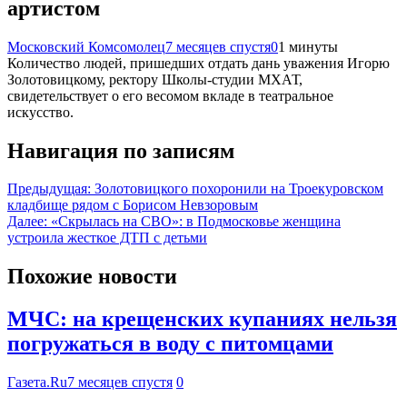
артистом
Московский Комсомолец
7 месяцев спустя
0
1 минуты
Количество людей, пришедших отдать дань уважения Игорю
Золотовицкому, ректору Школы-студии МХАТ,
свидетельствует о его весомом вкладе в театральное
искусство.
Навигация по записям
Предыдущая:
Золотовицкого похоронили на Троекуровском
кладбище рядом с Борисом Невзоровым
Далее:
«Скрылась на СВО»: в Подмосковье женщина
устроила жесткое ДТП с детьми
Похожие новости
МЧС: на крещенских купаниях нельзя
погружаться в воду с питомцами
Газета.Ru
7 месяцев спустя
0