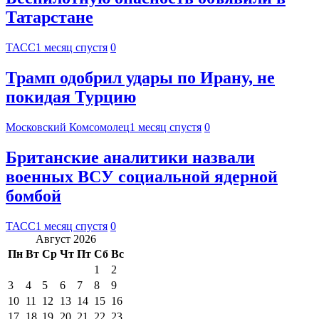
Татарстане
ТАСС
1 месяц спустя
0
Трамп одобрил удары по Ирану, не
покидая Турцию
Московский Комсомолец
1 месяц спустя
0
Британские аналитики назвали
военных ВСУ социальной ядерной
бомбой
ТАСС
1 месяц спустя
0
Август 2026
Пн
Вт
Ср
Чт
Пт
Сб
Вс
1
2
3
4
5
6
7
8
9
10
11
12
13
14
15
16
17
18
19
20
21
22
23