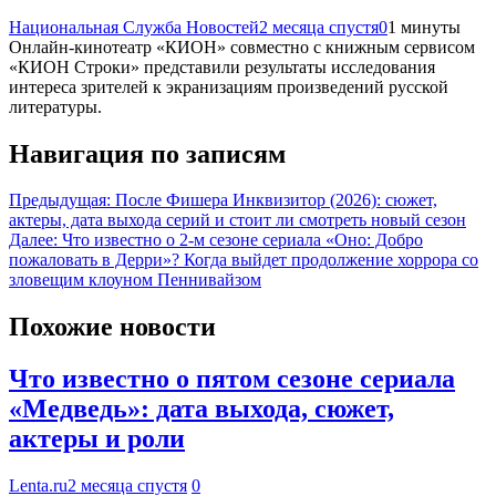
Национальная Служба Новостей
2 месяца спустя
0
1 минуты
Онлайн‑кинотеатр «КИОН» совместно с книжным сервисом
«КИОН Строки» представили результаты исследования
интереса зрителей к экранизациям произведений русской
литературы.
Навигация по записям
Предыдущая:
После Фишера Инквизитор (2026): сюжет,
актеры, дата выхода серий и стоит ли смотреть новый сезон
Далее:
Что известно о 2-м сезоне сериала «Оно: Добро
пожаловать в Дерри»? Когда выйдет продолжение хоррора со
зловещим клоуном Пеннивайзом
Похожие новости
Что известно о пятом сезоне сериала
«Медведь»: дата выхода, сюжет,
актеры и роли
Lenta.ru
2 месяца спустя
0