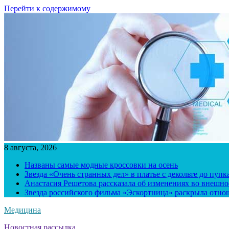
Перейти к содержимому
8 августа, 2026
Названы самые модные кроссовки на осень
Звезда «Очень странных дел» в платье с декольте до пуп
Анастасия Решетова рассказала об изменениях во внешно
Звезда российского фильма «Эскортница» раскрыла отно
Медицина
Новостная рассылка