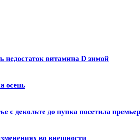
ь недостаток витамина D зимой
а осень
тье с декольте до пупка посетила премье
изменениях во внешности