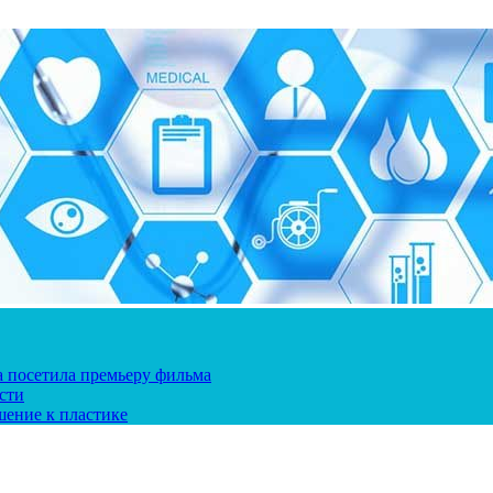
ка посетила премьеру фильма
сти
шение к пластике