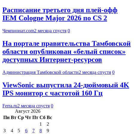
Расписание третьего дня плей-офф
IEM Cologne Major 2026 по CS 2
Чемпионат.com
2 месяца спустя
0
На портале правительства Тамбовской
области опубликован «белый список»
доступных Интернет-ресурсов
Администрация Тамбовской области
2 месяца спустя
0
ViewSonic выпустила 24-дюймовый 4K
IPS монитор с частотой 160 Гц
Ferra.ru
2 месяца спустя
0
Август 2026
Пн
Вт
Ср
Чт
Пт
Сб
Вс
1
2
3
4
5
6
7
8
9