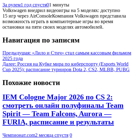
За рулем
1 год спустя
0
1 минуты
Volkswagen внедрил видеоигры на 5 моделях: доступно
15 игр через AirConsoleКомпания Volkswagen представила
возможность играть в компьютерные игры во время
остановки на пяти своих моделях автомобилей.
Навигация по записям
Предыдущая:
«Лило и Стич» стал самым кассовым фильмом
2025 года
Далее:
Россия на Кубке мира по киберспорту (Esports World
Cup 2025): расписание турниров Dota 2, CS2, MLBB, PUBG
Похожие новости
IEM Cologne Major 2026 по CS 2:
смотреть онлайн полуфиналы Team
Spirit — Team Falcons, Aurora —
FURIA, расписание и результаты
Чемпионат.com
2 месяца спустя
0