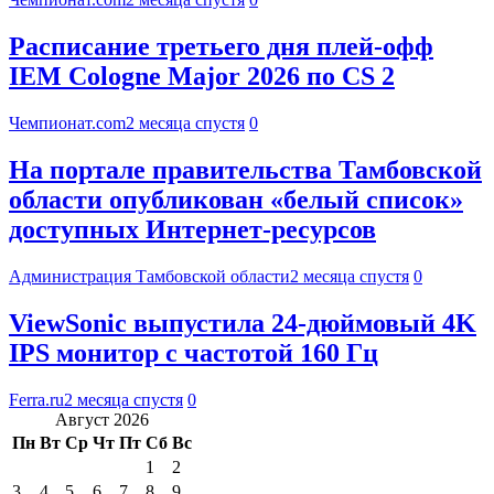
Расписание третьего дня плей-офф
IEM Cologne Major 2026 по CS 2
Чемпионат.com
2 месяца спустя
0
На портале правительства Тамбовской
области опубликован «белый список»
доступных Интернет-ресурсов
Администрация Тамбовской области
2 месяца спустя
0
ViewSonic выпустила 24-дюймовый 4K
IPS монитор с частотой 160 Гц
Ferra.ru
2 месяца спустя
0
Август 2026
Пн
Вт
Ср
Чт
Пт
Сб
Вс
1
2
3
4
5
6
7
8
9