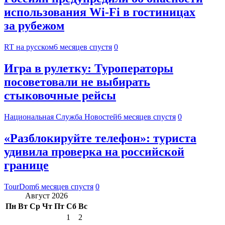
использования Wi-Fi в гостиницах
за рубежом
RT на русском
6 месяцев спустя
0
Игра в рулетку: Туроператоры
посоветовали не выбирать
стыковочные рейсы
Национальная Служба Новостей
6 месяцев спустя
0
«Разблокируйте телефон»: туриста
удивила проверка на российской
границе
TourDom
6 месяцев спустя
0
Август 2026
Пн
Вт
Ср
Чт
Пт
Сб
Вс
1
2