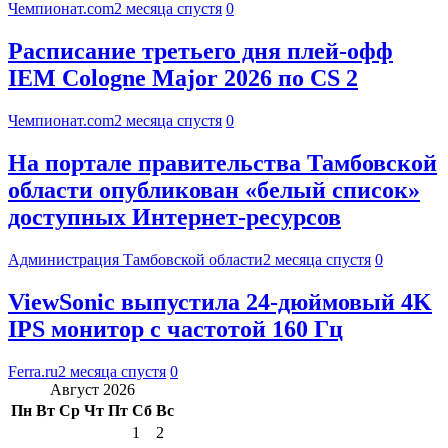
Чемпионат.com
2 месяца спустя
0
Расписание третьего дня плей-офф
IEM Cologne Major 2026 по CS 2
Чемпионат.com
2 месяца спустя
0
На портале правительства Тамбовской
области опубликован «белый список»
доступных Интернет-ресурсов
Администрация Тамбовской области
2 месяца спустя
0
ViewSonic выпустила 24-дюймовый 4K
IPS монитор с частотой 160 Гц
Ferra.ru
2 месяца спустя
0
Август 2026
Пн
Вт
Ср
Чт
Пт
Сб
Вс
1
2