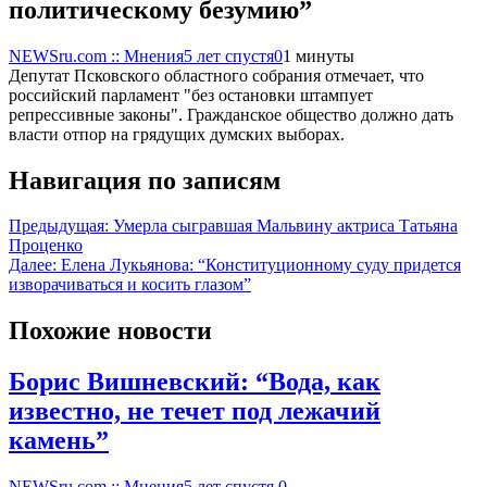
политическому безумию”
NEWSru.com :: Мнения
5 лет спустя
0
1 минуты
Депутат Псковского областного собрания отмечает, что
российский парламент "без остановки штампует
репрессивные законы". Гражданское общество должно дать
власти отпор на грядущих думских выборах.
Навигация по записям
Предыдущая:
Умерла сыгравшая Мальвину актриса Татьяна
Проценко
Далее:
Елена Лукьянова: “Конституционному суду придется
изворачиваться и косить глазом”
Похожие новости
Борис Вишневский: “Вода, как
известно, не течет под лежачий
камень”
NEWSru.com :: Мнения
5 лет спустя
0