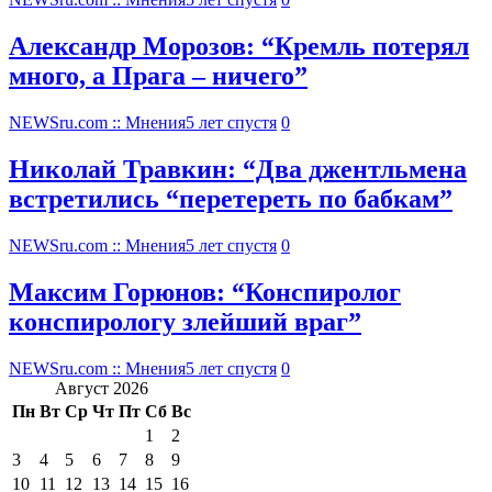
Александр Морозов: “Кремль потерял
много, а Прага – ничего”
NEWSru.com :: Мнения
5 лет спустя
0
Николай Травкин: “Два джентльмена
встретились “перетереть по бабкам”
NEWSru.com :: Мнения
5 лет спустя
0
Максим Горюнов: “Конспиролог
конспирологу злейший враг”
NEWSru.com :: Мнения
5 лет спустя
0
Август 2026
Пн
Вт
Ср
Чт
Пт
Сб
Вс
1
2
3
4
5
6
7
8
9
10
11
12
13
14
15
16