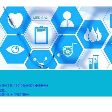
ка посетила премьеру фильма
сти
шение к пластике