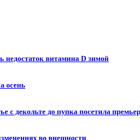
ь недостаток витамина D зимой
а осень
тье с декольте до пупка посетила премье
изменениях во внешности