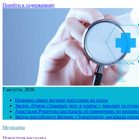
Перейти к содержимому
7 августа, 2026
Названы самые модные кроссовки на осень
Звезда «Очень странных дел» в платье с декольте до пуп
Анастасия Решетова рассказала об изменениях во внешно
Звезда российского фильма «Эскортница» раскрыла отно
Медицина
Новостная рассылка