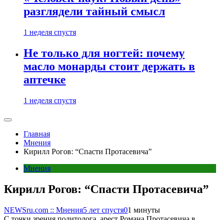
разглядели тайный смысл
1 неделя спустя
Не только для ногтей: почему
масло монарды стоит держать в
аптечке
1 неделя спустя
Главная
Мнения
Кирилл Рогов: “Спасти Протасевича”
Мнения
Кирилл Рогов: “Спасти Протасевича”
NEWSru.com :: Мнения
5 лет спустя
0
1 минуты
С точки зрения политолога, арест Романа Протасевича в