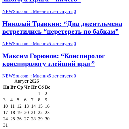
NEWSru.com :: Мнения
5 лет спустя
0
Николай Травкин: “Два джентльмена
встретились “перетереть по бабкам”
NEWSru.com :: Мнения
5 лет спустя
0
Максим Горюнов: “Конспиролог
конспирологу злейший враг”
NEWSru.com :: Мнения
5 лет спустя
0
Август 2026
Пн
Вт
Ср
Чт
Пт
Сб
Вс
1
2
3
4
5
6
7
8
9
10
11
12
13
14
15
16
17
18
19
20
21
22
23
24
25
26
27
28
29
30
31